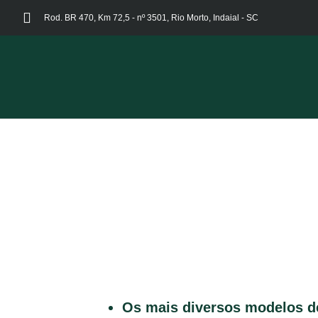
Rod. BR 470, Km 72,5 - nº 3501, Rio Morto, Indaial - SC
Os mais diversos modelos de