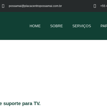
possamai@placacentropossamai.com.br
+55 
HOME
SOBRE
SERVIÇOS
PA
 suporte para TV.