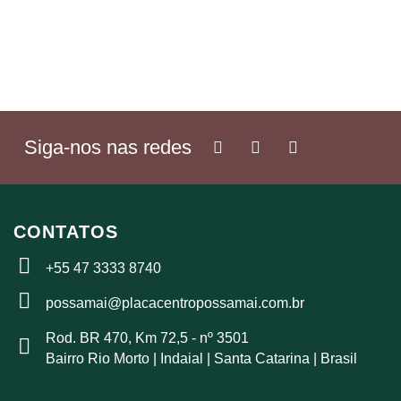
Siga-nos nas redes
CONTATOS
+55 47 3333 8740
possamai@placacentropossamai.com.br
Rod. BR 470, Km 72,5 - nº 3501
Bairro Rio Morto | Indaial | Santa Catarina | Brasil