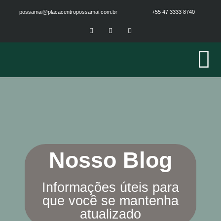
possamai@placacentropossamai.com.br
+55 47 3333 8740
Nosso Blog
Informações úteis para
que você se mantenha
atualizado