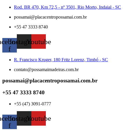
Skip
Rod. BR 470, Km 72,5 - nº 3501, Rio Morto, Indaial - SC
to
possamai@placacentropossamai.com.br
content
+55 47 3333 8740
acebook-
Instagram
Youtube
f
R. Francisco Kruger, 180 Fritz Lorenz, Timbó - SC
contato@possamaimadeiras.com.br
possamai@placacentropossamai.com.br
+55 47 3333 8740
+55 (47) 3091-0777
acebook-
Instagram
Youtube
f