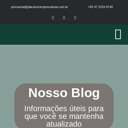
possamai@placacentropossamai.com.br
+55 47 3333 8740
Nosso Blog
Informações úteis para
que você se mantenha
atualizado